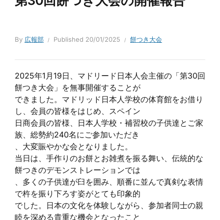
第30回餅つき大会の開催報告
By
広報部
Published
20/01/2025
餅つき大会
2025年1月19日、マドリード日本人会主催の「第30回
餅つき大会」を無事開催することが
できました。マドリッド日本人学校の体育館をお借り
し、会員の皆様をはじめ、スペイン
日商会員の皆様、日本人学校・補習校の子供達とご家
族、総勢約240名にご参加いただき
、大変賑やかな会となりました。
当日は、手作りのお餅とお雑煮を振る舞い、伝統的な
餅つきのデモンストレーションでは
、多くの子供達が臼を囲み、順番に並んで真剣な表情
で杵を振り下ろす姿がとても印象的
でした。日本の文化を体験しながら、参加者同士の親
睦を深める貴重な機会となったこと