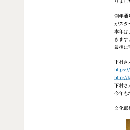
りまし
例年通
がスタ
本年は
きます
最後に
下村さ
https:
http://
下村さ
今年も
文化部