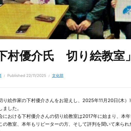
下村優介氏 切り絵教室
部
Published
22/11/2025
文化部
切り絵作家の下村優介さんをお迎えし、2025年11月20日(木）
しました。
会における下村優介さんの切り絵教室は2017年に始まり、本
この教室、本年もリピーターの方、そして評判を聞いて来られ