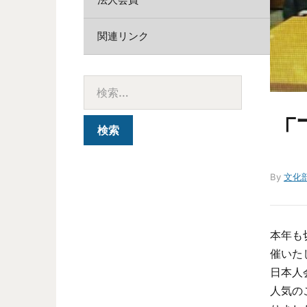
関連リンク
「
By
文化
本年も
催いた
日本人
人気の