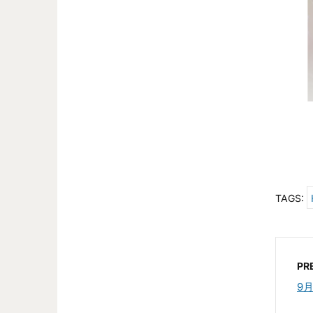
TAGS:
PR
9