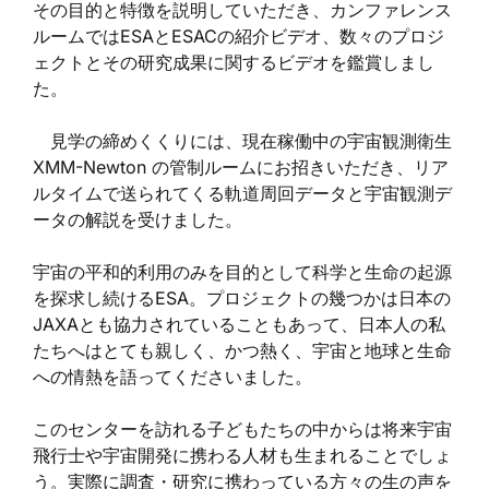
その目的と特徴を説明していただき、カンファレンス
ルームではESAとESACの紹介ビデオ、数々のプロジ
ェクトとその研究成果に関するビデオを鑑賞しまし
た。
見学の締めくくりには、現在稼働中の宇宙観測衛生
XMM-Newton の管制ルームにお招きいただき、リア
ルタイムで送られてくる軌道周回データと宇宙観測デ
ータの解説を受けました。
宇宙の平和的利用のみを目的として科学と生命の起源
を探求し続けるESA。プロジェクトの幾つかは日本の
JAXAとも協力されていることもあって、日本人の私
たちへはとても親しく、かつ熱く、宇宙と地球と生命
への情熱を語ってくださいました。
このセンターを訪れる子どもたちの中からは将来宇宙
飛行士や宇宙開発に携わる人材も生まれることでしょ
う。実際に調査・研究に携わっている方々の生の声を