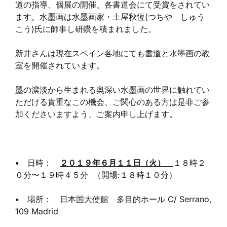
道の指導、個展の開催、各書道会にて受賞をされてい
ます。水墨画は水墨画家・土屋秋恆(つちや しゅう
こう)氏に師事し研鑽を積まれました。
新井さんは現在スペイン各地にても書道と水墨画の教
室を開催されています。
墨の濃淡から生まれる奥深い水墨画の世界に触れてい
ただける貴重なこの機会、ご関心のある方は是非ご参
加くださいますよう、ご案内申し上げます。
•
日時：
２０１９年６月１１日（火）
１８時２
０分〜１９時４５分 （開場:１８時１０分）
•
場所： 日本国大使館 多目的ホール C/ Serrano,
109 Madrid