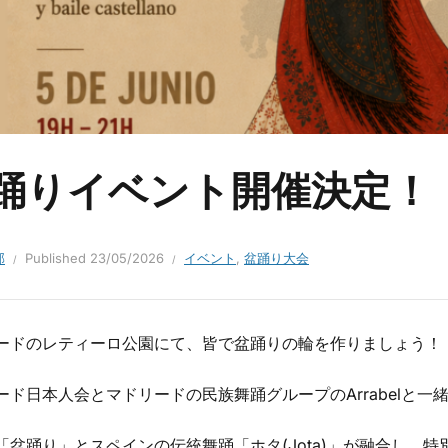
踊りイベント開催決定！
部
Published
23/05/2026
イベント
,
盆踊り大会
ードのレティーロ公園にて、皆で盆踊りの輪を作りましょう！
ード日本人会とマドリードの民族舞踊グループのArrabelと
「盆踊り」とスペインの伝統舞踊「ホタ(Jota)」が融合し、