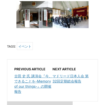
イベント
TAGS:
PREVIOUS ARTICLE
NEXT ARTICLE
古田 史 氏 講演会『今、
マドリード日本人会 第
できることを-Memory
32回定期総会報告
of our things-』の開催
報告