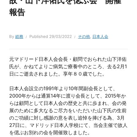
故・山下洋佑氏を偲ぶ会 開催
報告
By
総務
Published
29/03/2022
その他
,
日本人会
元マドリード日本人会会長・顧問でおられた山下洋佑
氏が、かねてよりご病気ご療養中のところ、去る2月1
日にご逝去されました。享年８０歳でした。
日本人会設立の1991年より10年間副会長として、
2000年からは通算14年に渡り会長として、2015年か
らは顧問として日本人会の歴史と共に歩まれ、会の発
展のために多大なるご尽力をいただいた山下氏の生前
のご功績に対し感謝の意を表し追悼を捧げる為、3月
27日に、マドリッド日本人学校にて、当会主催で故人
を偲ぶお別れの会を開催致しました。